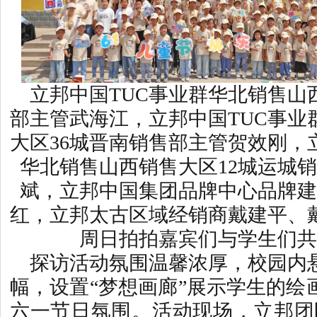
立邦中国TUC事业群华北销售山
部主管武海江，立邦中国TUC事业
大区36城晋南销售部主管贺效刚，
华北销售山西销售大区12城运城
斌，立邦中国集团品牌中心品牌建
红，立邦太古区域经销商戴建平、
周日拍拍嘉宾们与学生们共
探访活动氛围温馨浓厚，校园内
幅，设置“梦想画廊”展示学生的绘
六一节日氛围。活动现场，立邦团