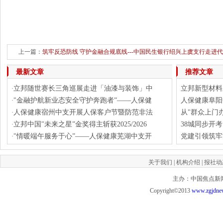
上一篇：
筑牢反恐防线 守护金融合规底线---中国民生银行绍兴上虞支行走进
下一篇：
横跨五大赛区 解锁神仙风味：方太
最新文章
推荐文章
立邦随世赛长三角巡展走进「油漆与装饰」中
立邦新型材料
·
"金融护航新业态安全守护奔跑者”——人保健
人保健康阜阳
·
人保健康宿州中支开展人保客户节暨防范非法
从"群众上门
·
立邦中国"未来之星”金奖得主斩获2025/2026
38城同步开
·
"情暖端午服务于心”——人保健康芜湖中支开
党建引领筑牢
·
关于我们
|
机构介绍
|
报社动
主办：中国焦点新闻网 投
Copyright©2013
www.zgjdne