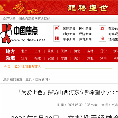
欢迎访问中国焦点新闻网官方网站
国际新闻
民生新闻
部委信
时政新闻
经济新闻
时事观
军事新闻
体育新闻
法治生
北京
|
上海
|
重庆
|
天津
|
河北
|
吉林
|
辽宁
|
浙
江苏
|
福建
|
安徽
|
甘肃
|
贵州
|
湖北
|
湖南
|
四
今天：
126年8月8日星期六
您所在的位置：
主页
>
国际新闻
>
「为爱上色」探访山西河东立邦希望小学：“
时间： 2026-05-30 10:35 作者： 来源： 点击: