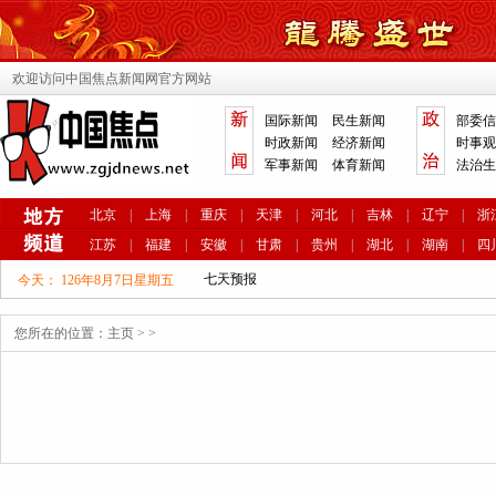
欢迎访问中国焦点新闻网官方网站
国际新闻
民生新闻
部委信
时政新闻
经济新闻
时事观
军事新闻
体育新闻
法治生
北京
|
上海
|
重庆
|
天津
|
河北
|
吉林
|
辽宁
|
浙
江苏
|
福建
|
安徽
|
甘肃
|
贵州
|
湖北
|
湖南
|
四
今天：
126年8月7日星期五
您所在的位置：
主页
>
>