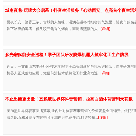
城南夜巷·玩啤大会启幕！抖音生活服务「心动西安」点亮首个夜生活
夏夜长安，酒香正浓。古城的人情味，浸润在碰杯时细密的气泡里，随夜市的袅
饮下冰爽的啤酒，低头咬开焦香的烤肉，而周遭熙攘的人...
[详细]
多光谱赋能安全巡检！学子团队研发防爆机器人筑牢化工生产防线
近日，一支由山东电子职业技术学院学子牵头组建的危境智巡团队，自主研发的
机器人正式落地应用，凭借前沿技术破解化工行业高危巡...
[详细]
不止出圈更出量！五粮液世界杯抖音营销，拉高白酒体育营销天花板
美加墨世界杯赛事圆满落幕,业内针对体育赛事营销的价值复盘全面铺开。依托FIFA
联名IP,五粮液深度布局抖音全域内容电商生态,打造轻量...
[详细]