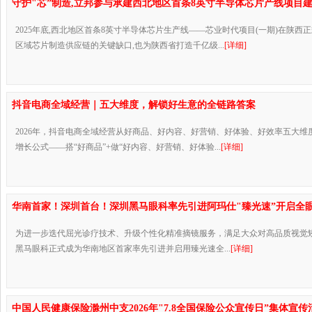
守护"芯”制造,立邦参与承建西北地区首条8英寸半导体芯片产线项目
2025年底,西北地区首条8英寸半导体芯片生产线——芯业时代项目(一期)在陕西
区域芯片制造供应链的关键缺口,也为陕西省打造千亿级...
[详细]
抖音电商全域经营｜五大维度，解锁好生意的全链路答案
2026年，抖音电商全域经营从好商品、好内容、好营销、好体验、好效率五大维
增长公式——搭“好商品”+做“好内容、好营销、好体验...
[详细]
华南首家！深圳首台！深圳黑马眼科率先引进阿玛仕"臻光速”开启全
为进一步迭代屈光诊疗技术、升级个性化精准摘镜服务，满足大众对高品质视觉
黑马眼科正式成为华南地区首家率先引进并启用臻光速全...
[详细]
中国人民健康保险滁州中支2026年"7.8全国保险公众宣传日”集体宣