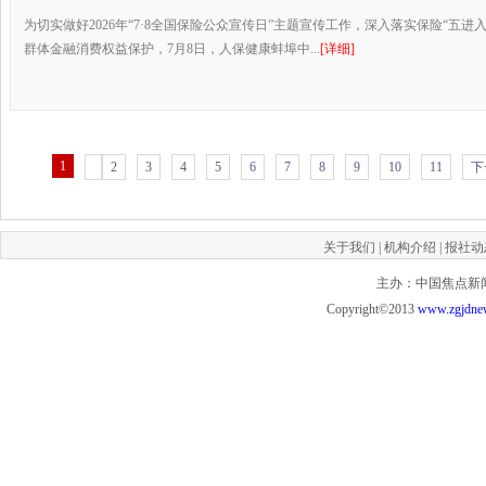
为切实做好2026年“7·8全国保险公众宣传日”主题宣传工作，深入落实保险“五进
群体金融消费权益保护，7月8日，人保健康蚌埠中...
[详细]
1
2
3
4
5
6
7
8
9
10
11
下
关于我们
|
机构介绍
|
报社动
主办：中国焦点新闻网 投
Copyright©2013
www.zgjdne