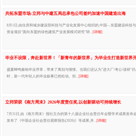
共拓东盟市场:立邦与中建五局总承包公司签约加速中国建造出海
8月1日,由住房和城乡建设部科技与产业化发展中心组织的,中国—东盟建设科技
资金项目“面向东盟的绿色建筑产业发展模式研究”研...
[详细]
毕业不设限，奔赴新世界！「新青年的新世界」为毕业生打造新世界
盛夏蝉鸣奏响毕业序章，带来了离别与憧憬。当我们还认为"进大厂/考公/读研"
时，新一代年轻人的毕业叙事已然松动。拒...
[详细]
立邦荣获《南方周末》2026年度责任奖,以创新驱动可持续增长
7月31日,由《南方周末》报社主办的第十八届企业社会责任年会暨学术成果发布
发布了《中国企业社会责任观察报告(2026)》等成果,并...
[详细]