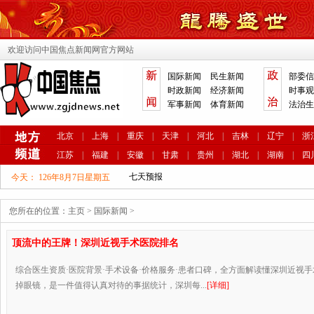
欢迎访问中国焦点新闻网官方网站
国际新闻
民生新闻
部委信
时政新闻
经济新闻
时事观
军事新闻
体育新闻
法治生
北京
|
上海
|
重庆
|
天津
|
河北
|
吉林
|
辽宁
|
浙
江苏
|
福建
|
安徽
|
甘肃
|
贵州
|
湖北
|
湖南
|
四
今天：
126年8月7日星期五
您所在的位置：
主页
>
国际新闻
>
顶流中的王牌！深圳近视手术医院排名
综合医生资质·医院背景·手术设备·价格服务·患者口碑，全方面解读懂深圳近视
掉眼镜，是一件值得认真对待的事据统计，深圳每...
[详细]