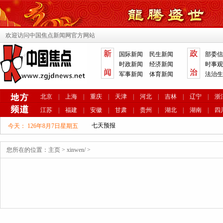
欢迎访问中国焦点新闻网官方网站
国际新闻
民生新闻
部委信
时政新闻
经济新闻
时事观
军事新闻
体育新闻
法治生
北京
|
上海
|
重庆
|
天津
|
河北
|
吉林
|
辽宁
|
浙
江苏
|
福建
|
安徽
|
甘肃
|
贵州
|
湖北
|
湖南
|
四
今天：
126年8月7日星期五
您所在的位置：
主页
>
xinwen/
>