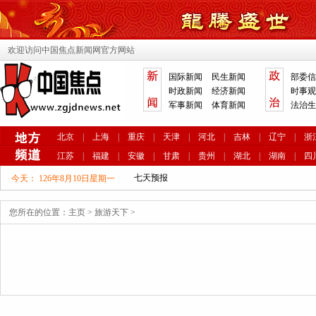
欢迎访问中国焦点新闻网官方网站
国际新闻
民生新闻
部委信
时政新闻
经济新闻
时事观
军事新闻
体育新闻
法治生
北京
|
上海
|
重庆
|
天津
|
河北
|
吉林
|
辽宁
|
浙
江苏
|
福建
|
安徽
|
甘肃
|
贵州
|
湖北
|
湖南
|
四
今天：
126年8月10日星期一
您所在的位置：
主页
>
旅游天下
>