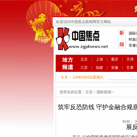
欢迎访问中国焦点新闻网官方网站
国际
时政
军事
北京
|
上海
|
重庆
|
天津
江苏
|
福建
|
安徽
|
甘肃
今天：
126年8月8日星期六
您所在的位置：
主页
>
国际新闻
>
筑牢反恐防线 守护金融合规
时间： 20
展