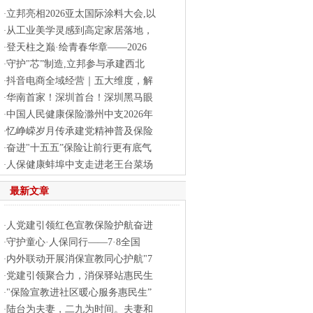
立邦亮相2026亚太国际涂料大会,以
·
从工业美学灵感到高定家居落地，
·
登天柱之巅·绘青春华章——2026
·
守护"芯”制造,立邦参与承建西北
·
抖音电商全域经营｜五大维度，解
·
华南首家！深圳首台！深圳黑马眼
·
中国人民健康保险滁州中支2026年
·
忆峥嵘岁月传承建党精神普及保险
·
奋进"十五五”保险让前行更有底气
·
人保健康蚌埠中支走进老王台菜场
·
最新文章
人党建引领红色宣教保险护航奋进
·
守护童心·人保同行——7·8全国
·
内外联动开展消保宣教同心护航"7
·
党建引领聚合力，消保驿站惠民生
·
"保险宣教进社区暖心服务惠民生”
·
陆台为夫妻，二九为时间。夫妻和
·