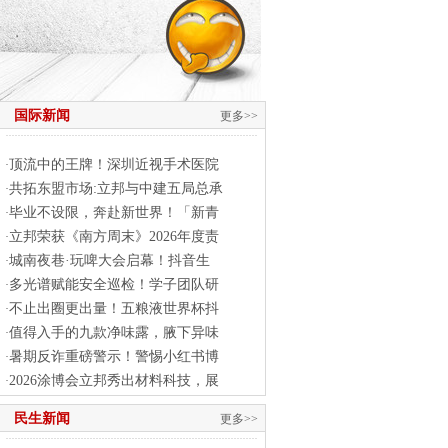
国际新闻
更多>>
顶流中的王牌！深圳近视手术医院
·
共拓东盟市场:立邦与中建五局总承
·
毕业不设限，奔赴新世界！「新青
·
立邦荣获《南方周末》2026年度责
·
城南夜巷·玩啤大会启幕！抖音生
·
多光谱赋能安全巡检！学子团队研
·
不止出圈更出量！五粮液世界杯抖
·
值得入手的九款净味露，腋下异味
·
暑期反诈重磅警示！警惕小红书博
·
2026涂博会立邦秀出材料科技，展
·
民生新闻
更多>>