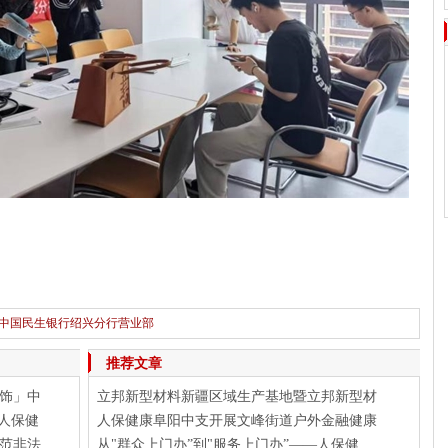
-中国民生银行绍兴分行营业部
下一篇：
「为爱上色」探访山西河东立邦希望小学：“晋”享六一，童心逐梦
推荐文章
饰」中
立邦新型材料新疆区域生产基地暨立邦新型材
人保健
人保健康阜阳中支开展文峰街道户外金融健康
范非法
从"群众上门办”到"服务上门办”——人保健