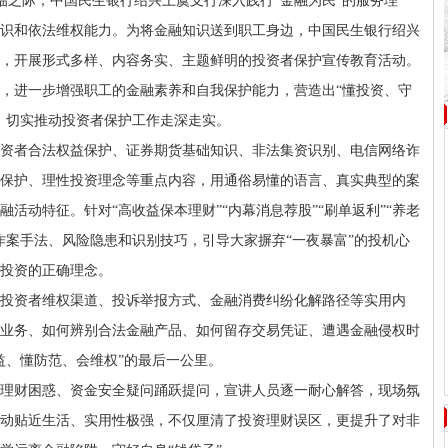
来临之际，中国民生银行绍兴上虞支行深入践行“金融为民”的服务理
识和依法维权能力。为将金融知识送到职工身边，中国民生银行绍兴
，开展形式多样、内容务实、主题鲜明的投资者保护宣传教育活动。
，进一步增强职工的金融素养和自我保护能力，营造出“懂投资、守
，切实推动投资者保护工作走深走实。
资者合法权益保护、证券期货基础知识、非法集资识别、电信网络诈
保护、理性投资理念等重点内容，用通俗易懂的语言、真实典型的案
活动特征。针对“高收益保本理财”“内幕消息荐股”“刷单返利”“养老
作案手法、风险隐患和识别技巧，引导大家摒弃“一夜暴富”的投机心
投资的正确理念。
投资者维权渠道、投诉举报方式、金融消费纠纷化解路径等实用内
业务、如何辨别合法金融产品、如何留存交易凭证、遭遇金融侵权时
益、懂防范、会维权”的最后一公里。
理财困惑、资金安全疑问踊跃提问，宣讲人员逐一耐心解答，现场氛
动贴近生活、实用性极强，不仅厘清了投资理财误区，更提升了对非