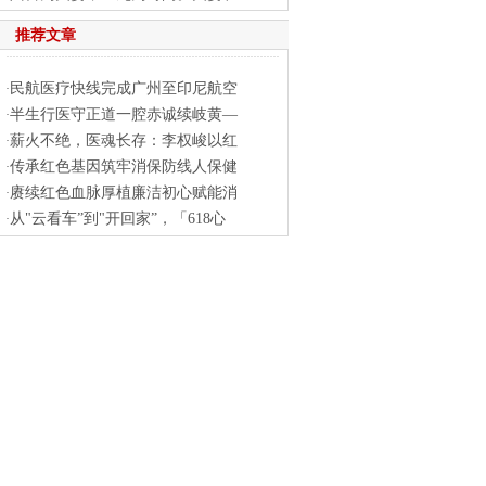
推荐文章
民航医疗快线完成广州至印尼航空
·
半生行医守正道一腔赤诚续岐黄—
·
薪火不绝，医魂长存：李权峻以红
·
传承红色基因筑牢消保防线人保健
·
赓续红色血脉厚植廉洁初心赋能消
·
从"云看车”到"开回家”，「618心
·