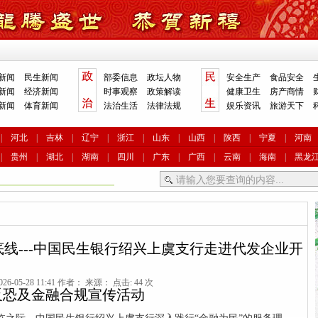
新闻
民生新闻
部委信息
政坛人物
安全生产
食品安全
新闻
经济新闻
时事观察
政策解读
健康卫生
房产商情
新闻
体育新闻
法治生活
法律法规
娱乐资讯
旅游天下
|
河北
|
吉林
|
辽宁
|
浙江
|
山东
|
山西
|
陕西
|
宁夏
|
河南
|
贵州
|
湖北
|
湖南
|
四川
|
广东
|
广西
|
云南
|
海南
|
黑龙
底线---中国民生银行绍兴上虞支行走进代发企业开
26-05-28 11:41 作者： 来源： 点击: 44 次
反恐及金融合规宣传活动