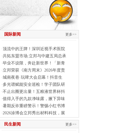
国际新闻
更多>>
顶流中的王牌！深圳近视手术医院
·
共拓东盟市场:立邦与中建五局总承
·
毕业不设限，奔赴新世界！「新青
·
立邦荣获《南方周末》2026年度责
·
城南夜巷·玩啤大会启幕！抖音生
·
多光谱赋能安全巡检！学子团队研
·
不止出圈更出量！五粮液世界杯抖
·
值得入手的九款净味露，腋下异味
·
暑期反诈重磅警示！警惕小红书博
·
2026涂博会立邦秀出材料科技，展
·
民生新闻
更多>>