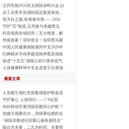
立邦亮相2026亚太国际涂料大会,以
·
从工业美学灵感到高定家居落地，
·
登天柱之巅·绘青春华章——2026
·
守护"芯”制造,立邦参与承建西北
·
抖音电商全域经营｜五大维度，解
·
华南首家！深圳首台！深圳黑马眼
·
中国人民健康保险滁州中支2026年
·
忆峥嵘岁月传承建党精神普及保险
·
奋进"十五五”保险让前行更有底气
·
人保健康蚌埠中支走进老王台菜场
·
最新文章
人党建引领红色宣教保险护航奋进
·
守护童心·人保同行——7·8全国
·
内外联动开展消保宣教同心护航"7
·
党建引领聚合力，消保驿站惠民生
·
"保险宣教进社区暖心服务惠民生”
·
陆台为夫妻，二九为时间。夫妻和
·