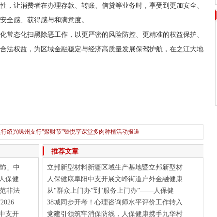
性，让消费者在办理存款、转账、信贷等业务时，享受到更加安全、
安全感、获得感与和满意度。
化常态化扫黑除恶工作，以更严密的风险防控、更精准的权益保护、
合法权益，为区域金融稳定与经济高质量发展保驾护航，在之江大地
银行绍兴嵊州支行"聚财节”暨悦享课堂多肉种植活动报道
下一篇：
这家银行上线"法治大脑” 3853条法规词条一键可达
推荐文章
饰」中
立邦新型材料新疆区域生产基地暨立邦新型材
人保健
人保健康阜阳中支开展文峰街道户外金融健康
范非法
从"群众上门办”到"服务上门办”——人保健
026
38城同步开考！心理咨询师水平评价工作转入
中支开
党建引领筑牢消保防线，人保健康携手九华村