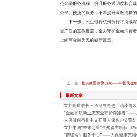
范金融服务流程，提升服务透明度和合规
公平、便捷的服务，不断提升金融消费的
下一步，民生银行杭州分行将持续深
更广泛的宣教覆盖，全力守护金融消费者
上续写金融为民的崭新篇章。
上一篇：
指尖微景 财聚万家——中国民生
最新文章
立邦随世赛长三角巡展走进「油漆与装
·
"金融护航新业态安全守护奔跑者”——
·
人保健康宿州中支开展人保客户节暨防
·
立邦中国"未来之星”金奖得主斩获2025/2
·
"情暖端午服务于心”——人保健康芜湖
·