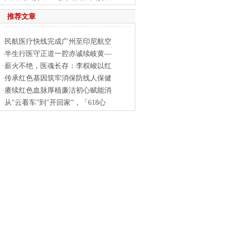
推荐文章
民航医疗快线完成广州至印尼航空
·
半生行医守正道一腔赤诚续岐黄—
·
薪火不绝，医魂长存：李权峻以红
·
传承红色基因筑牢消保防线人保健
·
赓续红色血脉厚植廉洁初心赋能消
·
从"云看车”到"开回家”，「618心
·