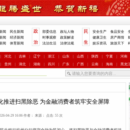
新闻
民生新闻
部委信息
政坛人物
安全生产
食品安全
新闻
经济新闻
时事观察
政策解读
健康卫生
房产商情
新闻
体育新闻
法治生活
法律法规
娱乐资讯
旅游天下
|
河北
|
吉林
|
辽宁
|
浙江
|
山东
|
山西
|
陕西
|
宁夏
|
河南
|
贵州
|
湖北
|
湖南
|
四川
|
广东
|
广西
|
云南
|
海南
|
黑龙
化推进扫黑除恶 为金融消费者筑牢安全屏障
26-04-29 16:06 作者： 来源： 点击: 55 次