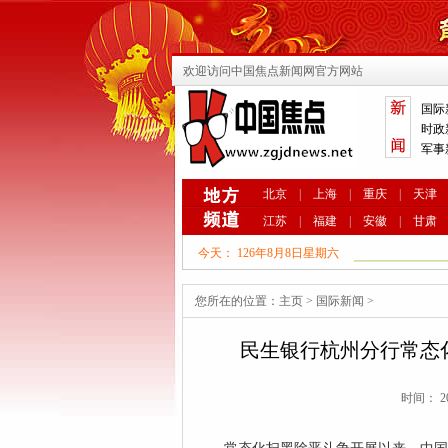
欢迎访问中国焦点新闻网官方网站
国际
时政
军事
北京
|
上海
|
重庆
|
天津
江苏
|
福建
|
安徽
|
甘肃
今天：
126年8月8日星期六
您所在的位置：
主页
>
国际新闻
>
民生银行杭州分行常态
时间： 20