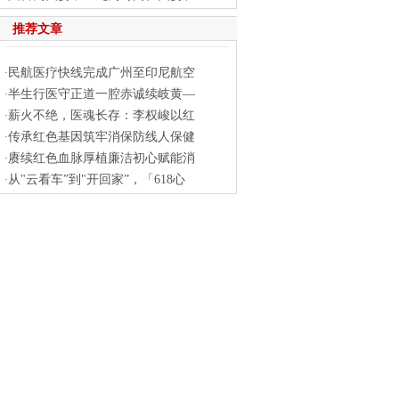
推荐文章
民航医疗快线完成广州至印尼航空
·
半生行医守正道一腔赤诚续岐黄—
·
薪火不绝，医魂长存：李权峻以红
·
传承红色基因筑牢消保防线人保健
·
赓续红色血脉厚植廉洁初心赋能消
·
从"云看车”到"开回家”，「618心
·