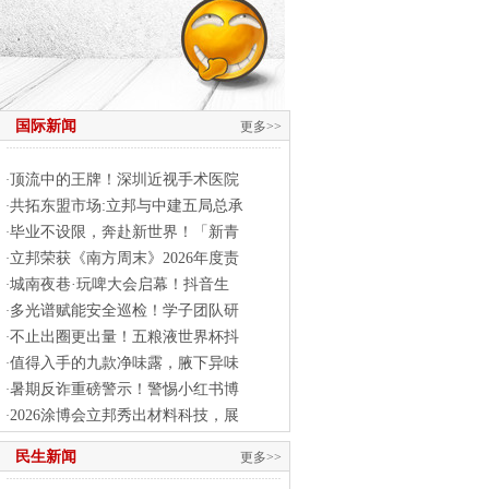
国际新闻
更多>>
顶流中的王牌！深圳近视手术医院
·
共拓东盟市场:立邦与中建五局总承
·
毕业不设限，奔赴新世界！「新青
·
立邦荣获《南方周末》2026年度责
·
城南夜巷·玩啤大会启幕！抖音生
·
多光谱赋能安全巡检！学子团队研
·
不止出圈更出量！五粮液世界杯抖
·
值得入手的九款净味露，腋下异味
·
暑期反诈重磅警示！警惕小红书博
·
2026涂博会立邦秀出材料科技，展
·
民生新闻
更多>>