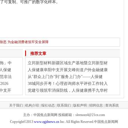
了可复制、可推广的数字化样本。
除恶 为金融消费者筑牢安全屏障
下一篇：
石家庄学车推荐，燕赵驾校用口碑和细节给出答案
推荐文章
饰」中
立邦新型材料新疆区域生产基地暨立邦新型材
人保健
人保健康阜阳中支开展文峰街道户外金融健康
范非法
从"群众上门办”到"服务上门办”——人保健
026
38城同步开考！心理咨询师水平评价工作转入
中支开
党建引领筑牢消保防线，人保健康携手九华村
关于我们
|
机构介绍
|
报社动态
|
联系我们
|
版权声明
|
招聘信息
|
查询系统
主办：中国焦点新闻网 投稿邮箱：sleenoez4@21cn.com
Copyright©2013
www.zgjdnews.cn
Inc. All Rights Reserved.中国焦点新闻网