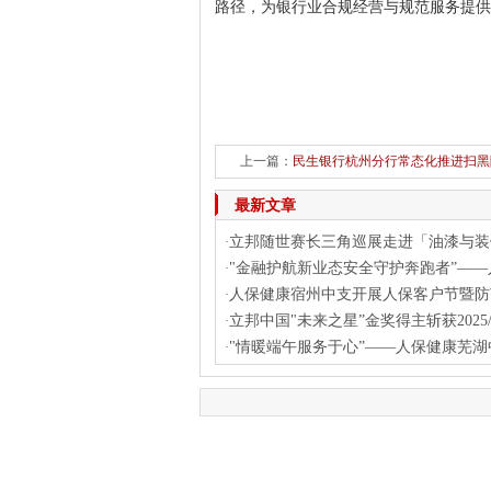
路径，为银行业合规经营与规范服务提供
上一篇：
民生银行杭州分行常态化推进扫黑
最新文章
立邦随世赛长三角巡展走进「油漆与装
·
"金融护航新业态安全守护奔跑者”——
·
人保健康宿州中支开展人保客户节暨防
·
立邦中国"未来之星”金奖得主斩获2025/2
·
"情暖端午服务于心”——人保健康芜湖
·