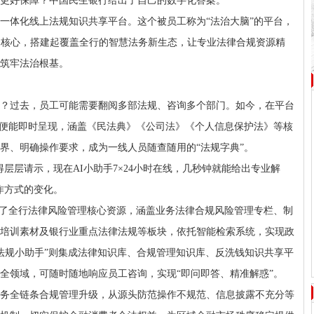
更好保障？中国民生银行给出了自己的数字化答案。
一体化线上法规知识共享平台。这个被员工称为“法治大脑”的平台，
块为核心，搭建起覆盖全行的智慧法务新生态，让专业法律合规资源精
筑牢法治根基。
？过去，员工可能需要翻阅多部法规、咨询多个部门。如今，在平台
条”便能即时呈现，涵盖《民法典》《公司法》《个人信息保护法》等核
界、明确操作要求，成为一线人员随查随用的“法规字典”。
层层请示，现在AI小助手7×24小时在线，几秒钟就能给出专业解
作方式的变化。
合了全行法律风险管理核心资源，涵盖业务法律合规风险管理专栏、制
培训素材及银行业重点法律法规等板块，依托智能检索系统，实现政
慧法规小助手”则集成法律知识库、合规管理知识库、反洗钱知识共享平
全领域，可随时随地响应员工咨询，实现“即问即答、精准解惑”。
务全链条合规管理升级，从源头防范操作不规范、信息披露不充分等