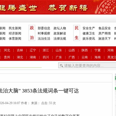
新闻
民生新闻
部委信息
政坛人物
安全生产
食品安全
新闻
经济新闻
时事观察
政策解读
健康卫生
房产商情
新闻
体育新闻
法治生活
法律法规
娱乐资讯
旅游天下
|
河北
|
吉林
|
辽宁
|
浙江
|
山东
|
山西
|
陕西
|
宁夏
|
河南
|
贵州
|
湖北
|
湖南
|
四川
|
广东
|
广西
|
云南
|
海南
|
黑龙
治大脑” 3853条法规词条一键可达
26-04-29 16:07 作者： 来源： 点击: 55 次