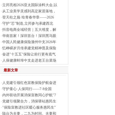
立邦亮相2026亚太国际涂料大会,以
·
从工业美学灵感到高定家居落地，
·
登天柱之巅·绘青春华章——2026
·
守护"芯”制造,立邦参与承建西北
·
抖音电商全域经营｜五大维度，解
·
华南首家！深圳首台！深圳黑马眼
·
中国人民健康保险滁州中支2026年
·
忆峥嵘岁月传承建党精神普及保险
·
奋进"十五五”保险让前行更有底气
·
人保健康蚌埠中支走进老王台菜场
·
最新文章
人党建引领红色宣教保险护航奋进
·
守护童心·人保同行——7·8全国
·
内外联动开展消保宣教同心护航"7
·
党建引领聚合力，消保驿站惠民生
·
"保险宣教进社区暖心服务惠民生”
·
陆台为夫妻，二九为时间。夫妻和
·