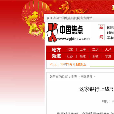
欢迎访问中国焦点新闻网官方网站
国际
时政
军事
北京
|
上海
|
重庆
|
天津
江苏
|
福建
|
安徽
|
甘肃
今天：
126年8月7日星期五
您所在的位置：
主页
>
国际新闻
>
这家银行上线"法
时间： 20