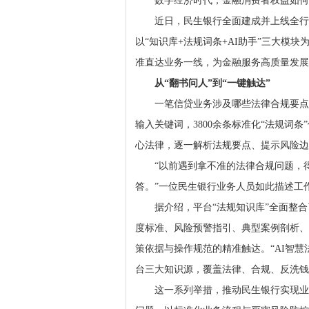
数字经济时代，金融消费者权益如何
近日，民生银行全面建成并上线全行
以“知识库+法规词条+AI助手”三大模
准直达业务一线，为金融服务高质量发展
从
“
翻书问人
”
到
“
一键触达
”
一笔信贷业务涉及哪些法律合规要点
输入关键词，3800余条标准化“法规词
心法律，逐一解析法规要点、提示风险边
“以前遇到拿不准的法律合规问题，得
答。”一位民生银行业务人员如此描述工
据介绍，平台“法规知识库”全面整
度标准、风险预警指引、典型案例剖析、
策依据与操作规范的精准触达。“AI智
台三大知识源，覆盖法律、合规、反洗钱
这一系列举措，推动民生银行实现业