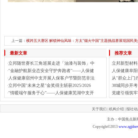
上一篇：
横跨五大赛区 解锁神仙风味：方太"烟火中国”主题挑战赛展现国民美
下一
最新文章
推荐文章
立邦随世赛长三角巡展走进「油漆与装饰」中
立邦新型材料
·
"金融护航新业态安全守护奔跑者”——人保健
人保健康阜阳
·
人保健康宿州中支开展人保客户节暨防范非法
从"群众上门
·
立邦中国"未来之星”金奖得主斩获2025/2026
38城同步开
·
"情暖端午服务于心”——人保健康芜湖中支开
党建引领筑牢
·
关于我们
|
机构介绍
|
报社动
主办：中国焦点新闻网 投
Copyright©2013
www.zgjdne