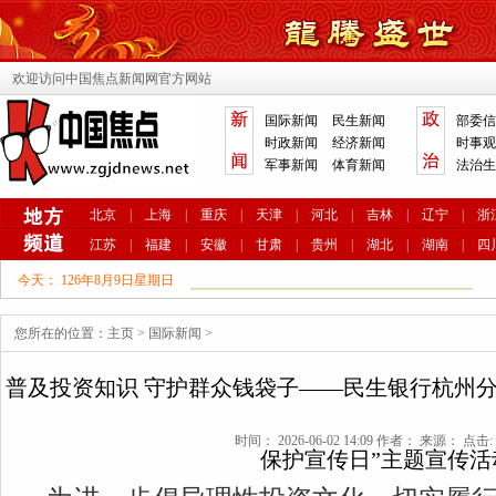
欢迎访问中国焦点新闻网官方网站
国际新闻
民生新闻
部委信
时政新闻
经济新闻
时事观
军事新闻
体育新闻
法治生
北京
|
上海
|
重庆
|
天津
|
河北
|
吉林
|
辽宁
|
浙
江苏
|
福建
|
安徽
|
甘肃
|
贵州
|
湖北
|
湖南
|
四
今天：
126年8月9日星期日
您所在的位置：
主页
>
国际新闻
>
普及投资知识 守护群众钱袋子——民生银行杭州分行
时间： 2026-06-02 14:09 作者： 来源： 点击: 
保护宣传日”主题宣传活