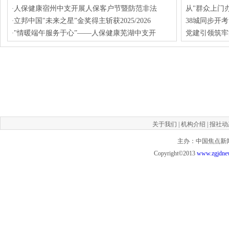
人保健康宿州中支开展人保客户节暨防范非法
从"群众上门
·
立邦中国"未来之星”金奖得主斩获2025/2026
38城同步开
·
"情暖端午服务于心”——人保健康芜湖中支开
党建引领筑牢
·
关于我们
|
机构介绍
|
报社动
主办：中国焦点新闻网 投
Copyright©2013
www.zgjdne