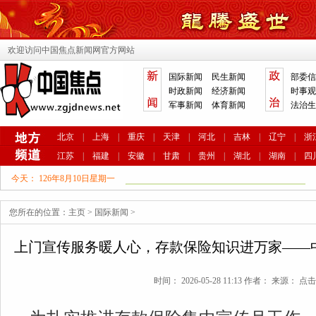
欢迎访问中国焦点新闻网官方网站
国际新闻
民生新闻
部委信
时政新闻
经济新闻
时事观
军事新闻
体育新闻
法治生
北京
|
上海
|
重庆
|
天津
|
河北
|
吉林
|
辽宁
|
浙
江苏
|
福建
|
安徽
|
甘肃
|
贵州
|
湖北
|
湖南
|
四
今天：
126年8月10日星期一
您所在的位置：
主页
>
国际新闻
>
上门宣传服务暖人心，存款保险知识进万家——
时间： 2026-05-28 11:13 作者： 来源： 点击: