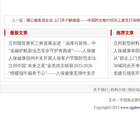
上一篇：
暖心服务进企业 上门开户解难题——中国民生银行绍兴上虞支行深耕
下一篇：
上门服务解民忧 温情敬老暖人心——中国民生银行绍兴上虞支行
最新文章
推荐文章
立邦随世赛长三角巡展走进「油漆与装饰」中
立邦新型材料
·
"金融护航新业态安全守护奔跑者”——人保健
人保健康阜阳
·
人保健康宿州中支开展人保客户节暨防范非法
从"群众上门
·
立邦中国"未来之星”金奖得主斩获2025/2026
38城同步开
·
"情暖端午服务于心”——人保健康芜湖中支开
党建引领筑牢
·
关于我们
|
机构介绍
|
报社动
主办：中国焦点新闻网 投
Copyright©2013
www.zgjdne