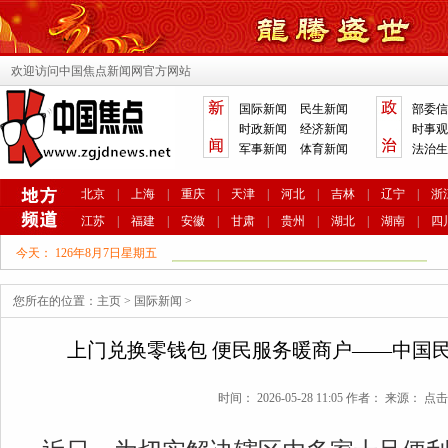
欢迎访问中国焦点新闻网官方网站
国际新闻
民生新闻
部委信
时政新闻
经济新闻
时事观
军事新闻
体育新闻
法治生
北京
|
上海
|
重庆
|
天津
|
河北
|
吉林
|
辽宁
|
浙
江苏
|
福建
|
安徽
|
甘肃
|
贵州
|
湖北
|
湖南
|
四
今天：
126年8月7日星期五
您所在的位置：
主页
>
国际新闻
>
上门兑换零钱包 便民服务暖商户——中国
时间： 2026-05-28 11:05 作者： 来源： 点击: