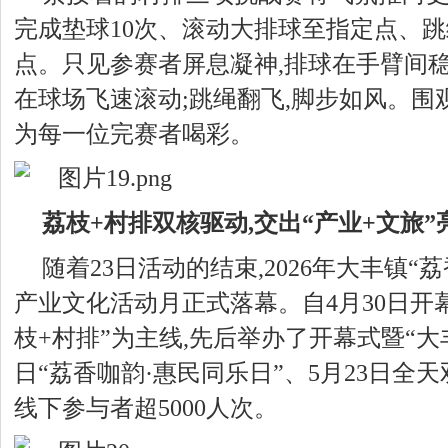
完成垫球10次、滚动大排球至指定点、跳
点。只见参赛者屏息凝神,排球在手臂间稳
在
球场
飞速滚动;跳绳翻飞,脚步如风。围
为每一位完赛者喝彩。
荔枝+村排双核驱动,交出“产业+文旅”
随着23日活动的结束,2026年大丰镇“
产业文化活动月正式落幕。自4月30日开
枝+村排”为主线,先后举办了开幕式暨“大
日“荔香咖韵·惠民同乐日”、5月23日全
线下参与者超5000人次。