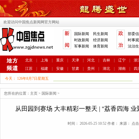
欢迎访问中国焦点新闻网官方网站
国际新闻
民生新闻
部委信
时政新闻
经济新闻
时事观
军事新闻
体育新闻
法治生
北京
|
上海
|
重庆
|
天津
|
河北
|
吉林
|
辽宁
|
浙
江苏
|
福建
|
安徽
|
甘肃
|
贵州
|
湖北
|
湖南
|
四
今天：
126年8月7日星期五
您所在的位置：
主页
>
国际新闻
>
从田园到赛场 大丰精彩一整天 | "荔香四海 
时间： 2026-05-25 10:52 作者： 来源： 点击: