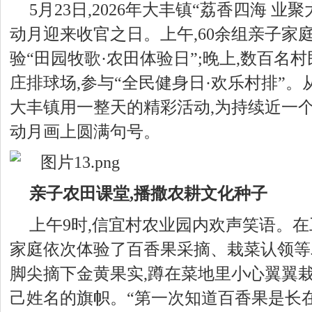
5月23日,2026年大丰镇“荔香四海 
动月迎来收官之日。上午,
60
余组亲子家庭
验“田园牧歌·农田体验日”;晚上,数百名
庄排球场,参与“全民健身日·欢乐村排”。
大丰镇用一整天的精彩活动,为持续近一
动月画上圆满句号。
亲子农田课堂,播撒农耕文化种子
上午9时,信宜村农业园内欢声笑语。在
家庭依次体验了百香果采摘、栽菜认领等
脚尖摘下金黄果实,蹲在菜地里小心翼翼栽
己姓名的
旗帜
。“第一次知道百香果是长