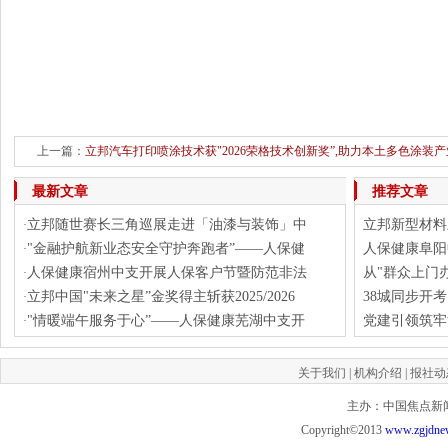
上一篇：
立邦汽车打印喷涂技术获"2026荣格技术创新奖”,助力本土多色涂装
下一篇：
暖心服务进企业 上门开户解难题——中国民生银行
最新文章
推荐文章
立邦随世赛长三角巡展走进「油漆与装饰」中
立邦新型材料
·
"金融护航新业态安全守护奔跑者”——人保健
人保健康阜阳
·
人保健康宿州中支开展人保客户节暨防范非法
从"群众上门
·
立邦中国"未来之星”金奖得主斩获2025/2026
38城同步开
·
"情暖端午服务于心”——人保健康芜湖中支开
党建引领筑牢
·
关于我们
|
机构介绍
|
报社动
主办：中国焦点新闻网 投
Copyright©2013
www.zgjdne