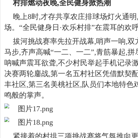
村排燃动夜晚,全民健身掀热潮
晚上8时,才存共享农庄排球场灯火通明
场。“全民健身日·欢乐村排”在震耳的欢
拔河挑战赛率先拉开战幕
,
哨声一响,
马步,齐声高喊“一二、一二”,青筋暴起,
呐喊声震耳欲聋,不少村民举起手机记录
决赛两轮鏖战,第一名五村社区凭借默契配
丰社区,第三名美桃社区,队员们
本地特色
鸣般的掌声。
紧接着的村排三项挑战赛将气氛推向