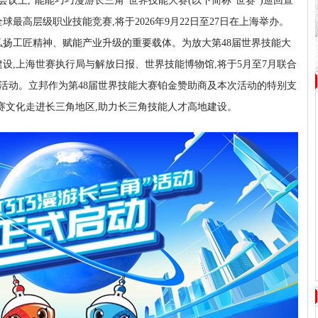
合体会议上,“能能巧巧漫游长三角”世界技能大赛(以下简称“世赛”)巡回宣
球最高层级职业技能竞赛,将于2026年9月22日至27日在上海举办。
弘扬工匠精神、赋能产业升级的重要载体。为放大第48届世界技能大
设,上海世赛执行局与解放日报、世界技能博物馆,将于5月至7月联合
传活动。立邦作为第48届世界技能大赛铂金赞助商及本次活动的特别支
世赛文化走进长三角地区,助力长三角技能人才高地建设。