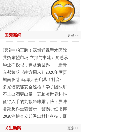
国际新闻
更多>>
顶流中的王牌！深圳近视手术医院
·
共拓东盟市场:立邦与中建五局总承
·
毕业不设限，奔赴新世界！「新青
·
立邦荣获《南方周末》2026年度责
·
城南夜巷·玩啤大会启幕！抖音生
·
多光谱赋能安全巡检！学子团队研
·
不止出圈更出量！五粮液世界杯抖
·
值得入手的九款净味露，腋下异味
·
暑期反诈重磅警示！警惕小红书博
·
2026涂博会立邦秀出材料科技，展
·
民生新闻
更多>>