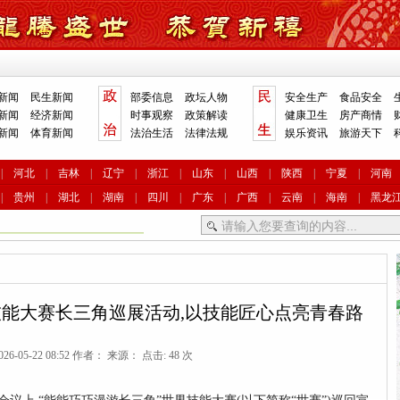
新闻
民生新闻
部委信息
政坛人物
安全生产
食品安全
新闻
经济新闻
时事观察
政策解读
健康卫生
房产商情
新闻
体育新闻
法治生活
法律法规
娱乐资讯
旅游天下
|
河北
|
吉林
|
辽宁
|
浙江
|
山东
|
山西
|
陕西
|
宁夏
|
河南
|
贵州
|
湖北
|
湖南
|
四川
|
广东
|
广西
|
云南
|
海南
|
黑龙
技能大赛长三角巡展活动,以技能匠心点亮青春路
26-05-22 08:52 作者： 来源： 点击: 48 次