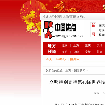
欢迎访问中国焦点新闻网官方网站
国际
时政
军事
北京
|
上海
|
重庆
|
天津
江苏
|
福建
|
安徽
|
甘肃
今天：
126年8月8日星期六
您所在的位置：
主页
>
国际新闻
>
立邦特别支持第48届世界
时间： 20