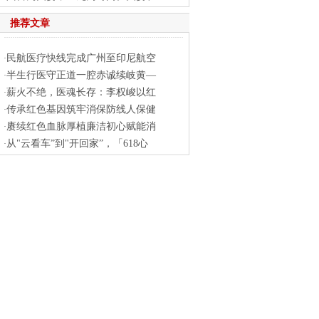
推荐文章
民航医疗快线完成广州至印尼航空
·
半生行医守正道一腔赤诚续岐黄—
·
薪火不绝，医魂长存：李权峻以红
·
传承红色基因筑牢消保防线人保健
·
赓续红色血脉厚植廉洁初心赋能消
·
从"云看车”到"开回家”，「618心
·