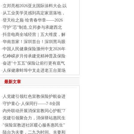
立邦亮相2026亚太国际涂料大会,以
·
从工业美学灵感到高定家居落地，
·
登天柱之巅·绘青春华章——2026
·
守护"芯”制造,立邦参与承建西北
·
抖音电商全域经营｜五大维度，解
·
华南首家！深圳首台！深圳黑马眼
·
中国人民健康保险滁州中支2026年
·
忆峥嵘岁月传承建党精神普及保险
·
奋进"十五五”保险让前行更有底气
·
人保健康蚌埠中支走进老王台菜场
·
最新文章
人党建引领红色宣教保险护航奋进
·
守护童心·人保同行——7·8全国
·
内外联动开展消保宣教同心护航"7
·
党建引领聚合力，消保驿站惠民生
·
"保险宣教进社区暖心服务惠民生”
·
陆台为夫妻，二九为时间。夫妻和
·