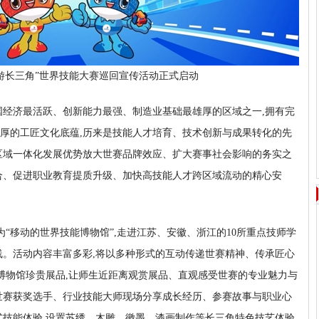
游长三角”世界技能大赛巡回宣传活动正式启动
国经济最活跃、创新能力最强、制造业基础最雄厚的区域之一,拥有完
厚的工匠文化底蕴,历来是技能人才培育、技术创新与成果转化的先
区域一体化发展优势放大世赛品牌效应、扩大赛事社会影响的务实之
合、促进职业教育提质升级、加快高技能人才跨区域流动的精心安
为“移动的世界技能博物馆”,走进江苏、安徽、浙江的10所重点技师学
线。活动内容丰富多彩,将以多种形式的互动传递世赛精神、传承匠心
能博物馆珍贵展品,让师生近距离观赏展品、直观感受世赛的专业魅力与
世赛获奖选手、行业技能大师现场分享成长经历、参赛故事与职业心
式技能体验,设置苏绣、木雕、徽墨、漆画制作等长三角特色技艺体验