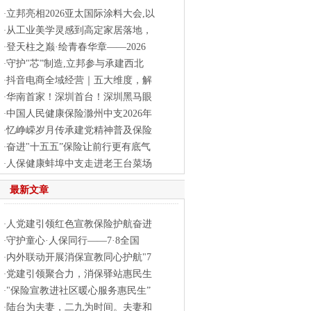
立邦亮相2026亚太国际涂料大会,以
·
从工业美学灵感到高定家居落地，
·
登天柱之巅·绘青春华章——2026
·
守护"芯”制造,立邦参与承建西北
·
抖音电商全域经营｜五大维度，解
·
华南首家！深圳首台！深圳黑马眼
·
中国人民健康保险滁州中支2026年
·
忆峥嵘岁月传承建党精神普及保险
·
奋进"十五五”保险让前行更有底气
·
人保健康蚌埠中支走进老王台菜场
·
最新文章
人党建引领红色宣教保险护航奋进
·
守护童心·人保同行——7·8全国
·
内外联动开展消保宣教同心护航"7
·
党建引领聚合力，消保驿站惠民生
·
"保险宣教进社区暖心服务惠民生”
·
陆台为夫妻，二九为时间。夫妻和
·