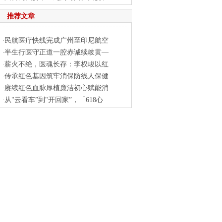
推荐文章
民航医疗快线完成广州至印尼航空
·
半生行医守正道一腔赤诚续岐黄—
·
薪火不绝，医魂长存：李权峻以红
·
传承红色基因筑牢消保防线人保健
·
赓续红色血脉厚植廉洁初心赋能消
·
从"云看车”到"开回家”，「618心
·