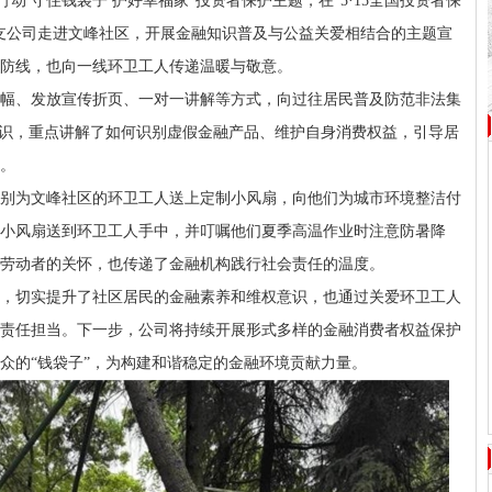
动 守住钱袋子 护好幸福家”投资者保护主题，在“5·15全国投资者保
支公司走进文峰社区，开展金融知识普及与公益关爱相结合的主题宣
防线，也向一线环卫工人传递温暖与敬意。
幅、发放宣传折页、一对一讲解等方式，向过往居民普及防范非法集
知识，重点讲解了如何识别虚假金融产品、维护自身消费权益，引导居
。
别为文峰社区的环卫工人送上定制小风扇，向他们为城市环境整洁付
小风扇送到环卫工人手中，并叮嘱他们夏季高温作业时注意防暑降
劳动者的关怀，也传递了金融机构践行社会责任的温度。
，切实提升了社区居民的金融素养和维权意识，也通过关爱环卫工人
责任担当。下一步，公司将持续开展形式多样的金融消费者权益保护
众的“钱袋子”，为构建和谐稳定的金融环境贡献力量。