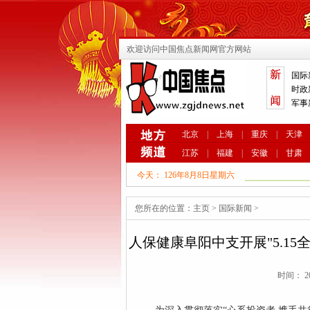
欢迎访问中国焦点新闻网官方网站
国际
时政
军事
北京
|
上海
|
重庆
|
天津
江苏
|
福建
|
安徽
|
甘肃
今天：
126年8月8日星期六
您所在的位置：
主页
>
国际新闻
>
人保健康阜阳中支开展"5.1
时间： 20