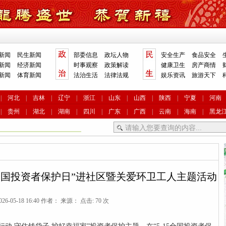
新闻
民生新闻
部委信息
政坛人物
安全生产
食品安全
新闻
经济新闻
时事观察
政策解读
健康卫生
房产商情
新闻
体育新闻
法治生活
法律法规
娱乐资讯
旅游天下
|
河北
|
吉林
|
辽宁
|
浙江
|
山东
|
山西
|
陕西
|
宁夏
|
河南
|
贵州
|
湖北
|
湖南
|
四川
|
广东
|
广西
|
云南
|
海南
|
黑龙
5全国投资者保护日”进社区暨关爱环卫工人主题活动
26-05-18 16:40 作者： 来源： 点击: 70 次