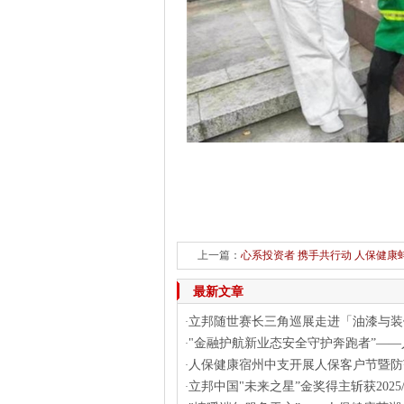
上一篇：
心系投资者 携手共行动 人保健康蚌
最新文章
立邦随世赛长三角巡展走进「油漆与装
·
"金融护航新业态安全守护奔跑者”——
·
人保健康宿州中支开展人保客户节暨防
·
立邦中国"未来之星”金奖得主斩获2025/2
·