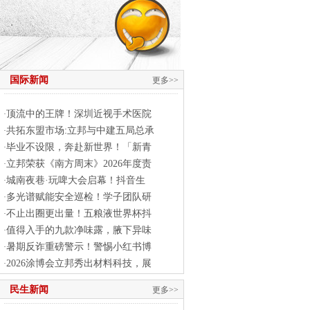
国际新闻
更多>>
顶流中的王牌！深圳近视手术医院
·
共拓东盟市场:立邦与中建五局总承
·
毕业不设限，奔赴新世界！「新青
·
立邦荣获《南方周末》2026年度责
·
城南夜巷·玩啤大会启幕！抖音生
·
多光谱赋能安全巡检！学子团队研
·
不止出圈更出量！五粮液世界杯抖
·
值得入手的九款净味露，腋下异味
·
暑期反诈重磅警示！警惕小红书博
·
2026涂博会立邦秀出材料科技，展
·
民生新闻
更多>>