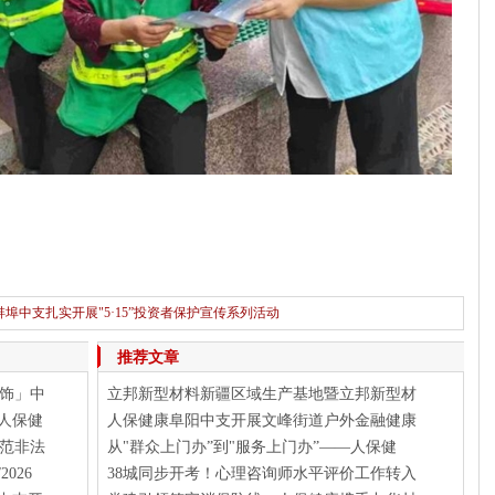
埠中支扎实开展"5·15”投资者保护宣传系列活动
下一篇：
人保健康滁州中支"5.15活动”简报
推荐文章
饰」中
立邦新型材料新疆区域生产基地暨立邦新型材
人保健
人保健康阜阳中支开展文峰街道户外金融健康
范非法
从"群众上门办”到"服务上门办”——人保健
026
38城同步开考！心理咨询师水平评价工作转入