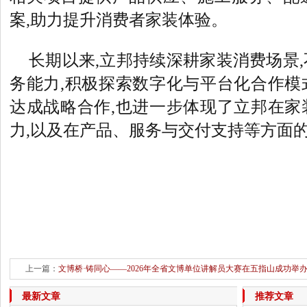
案,助力提升消费者家装体验。
长期以来,立邦持续深耕家装消费场景
务能力,积极探索数字化与平台化合作模
达成战略合作,也进一步体现了立邦在家
力,以及在产品、服务与交付支持等方面
上一篇：
文博桥·铸同心——2026年全省文博单位讲解员大赛在五指山成功举
下一篇：
民革中央社院第八期非公经济人士班广
最新文章
推荐文章