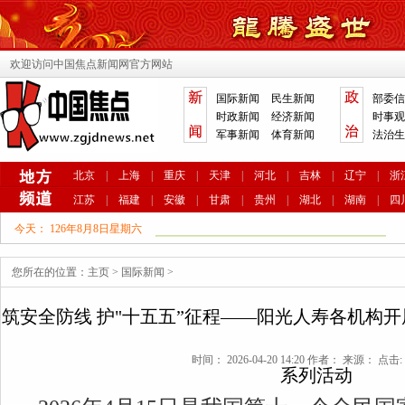
欢迎访问中国焦点新闻网官方网站
国际新闻
民生新闻
部委信
时政新闻
经济新闻
时事观
军事新闻
体育新闻
法治生
北京
|
上海
|
重庆
|
天津
|
河北
|
吉林
|
辽宁
|
浙
江苏
|
福建
|
安徽
|
甘肃
|
贵州
|
湖北
|
湖南
|
四
今天：
126年8月8日星期六
您所在的位置：
主页
>
国际新闻
>
筑安全防线 护"十五五”征程——阳光人寿各机构开展
时间： 2026-04-20 14:20 作者： 来源： 点击: 
系列活动