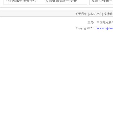
"情暖端午服务于心”——人保健康芜湖中支开
党建引领筑牢
·
关于我们
|
机构介绍
|
报社动
主办：中国焦点新闻网 投
Copyright©2013
www.zgjdne