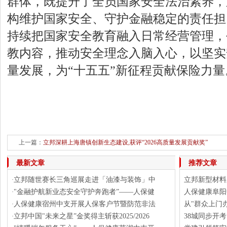
群体，既提升了全员国家安全法治素养，
构维护国家安全、守护金融稳定的责任担
持续把国家安全教育融入日常经营管理，
教内容，推动安全理念入脑入心，以坚实
量发展，为“十五五”新征程贡献保险力量
上一篇：
​立邦深耕上海唐镇创新生态建设,获评“2026高质量发展贡献奖”
下一篇：
为智能酿造夯实"地基
最新文章
推荐文章
立邦随世赛长三角巡展走进「油漆与装饰」中
立邦新型材料
·
"金融护航新业态安全守护奔跑者”——人保健
人保健康阜阳
·
人保健康宿州中支开展人保客户节暨防范非法
从"群众上门
·
立邦中国"未来之星”金奖得主斩获2025/2026
38城同步开
·