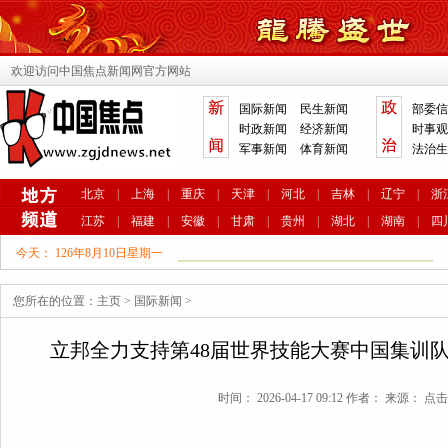
欢迎访问中国焦点新闻网官方网站
国际新闻
民生新闻
部委信
时政新闻
经济新闻
时事观
军事新闻
体育新闻
法治生
北京
|
上海
|
重庆
|
天津
|
河北
|
吉林
|
辽宁
|
浙
江苏
|
福建
|
安徽
|
甘肃
|
贵州
|
湖北
|
湖南
|
四
今天：
126年8月10日星期一
您所在的位置：
主页
>
国际新闻
>
立邦全力支持第48届世界技能大赛中国集训
时间： 2026-04-17 09:12 作者： 来源： 点击: