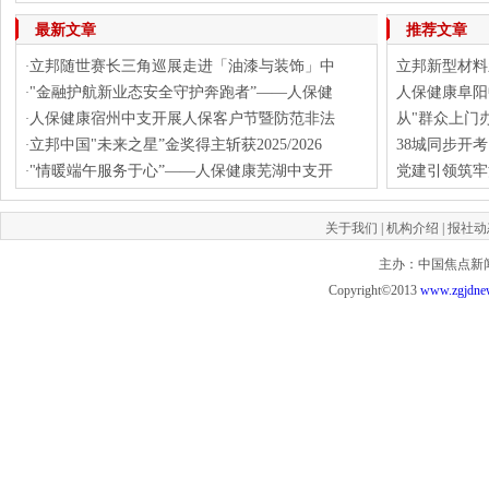
下一篇：
拥抱超本土,20
最新文章
推荐文章
立邦随世赛长三角巡展走进「油漆与装饰」中
立邦新型材料
·
"金融护航新业态安全守护奔跑者”——人保健
人保健康阜阳
·
人保健康宿州中支开展人保客户节暨防范非法
从"群众上门
·
立邦中国"未来之星”金奖得主斩获2025/2026
38城同步开
·
"情暖端午服务于心”——人保健康芜湖中支开
党建引领筑牢
·
关于我们
|
机构介绍
|
报社动
主办：中国焦点新闻网 投
Copyright©2013
www.zgjdne