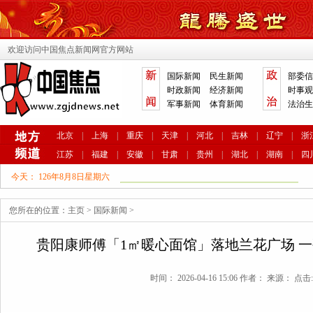
欢迎访问中国焦点新闻网官方网站
国际新闻
民生新闻
部委信
时政新闻
经济新闻
时事观
军事新闻
体育新闻
法治生
北京
|
上海
|
重庆
|
天津
|
河北
|
吉林
|
辽宁
|
浙
江苏
|
福建
|
安徽
|
甘肃
|
贵州
|
湖北
|
湖南
|
四
今天：
126年8月8日星期六
您所在的位置：
主页
>
国际新闻
>
贵阳康师傅「1㎡暖心面馆」落地兰花广场 
时间： 2026-04-16 15:06 作者： 来源： 点击: