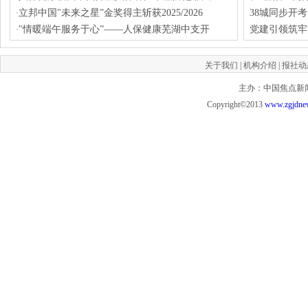
立邦中国"未来之星”金奖得主斩获2025/2026
38城同步开
·
"情暖端午服务于心”——人保健康芜湖中支开
党建引领筑牢
·
关于我们
|
机构介绍
|
报社动
主办：中国焦点新闻网 投
Copyright©2013
www.zgjdne