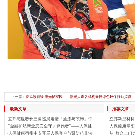
上一篇：
春风添新绿 阳光护家园——阳光人寿各机构春日绿色环保行动掠影
下一篇：
中标地坪战略集采!立邦中国与
最新文章
推荐文章
立邦随世赛长三角巡展走进「油漆与装饰」中
立邦新型材料
·
"金融护航新业态安全守护奔跑者”——人保健
人保健康阜阳
·
人保健康宿州中支开展人保客户节暨防范非法
从"群众上门
·