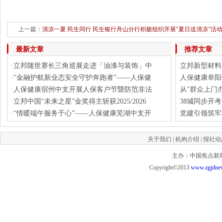
上一篇：
清凉一夏 民生同行 民生银行舟山分行积极组织开展"夏日送清凉”活
下一篇：
凝心聚力保履约、提质增效促生产——济南市钢城经开区党工委副书记、
最新文章
推荐文章
立邦随世赛长三角巡展走进「油漆与装饰」中
立邦新型材料
·
"金融护航新业态安全守护奔跑者”——人保健
人保健康阜阳
·
人保健康宿州中支开展人保客户节暨防范非法
从"群众上门
·
立邦中国"未来之星”金奖得主斩获2025/2026
38城同步开
·
"情暖端午服务于心”——人保健康芜湖中支开
党建引领筑牢
·
关于我们
|
机构介绍
|
报社动
主办：中国焦点新闻网 投
Copyright©2013
www.zgjdne