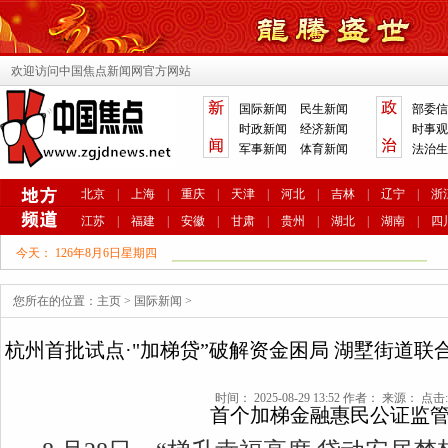
欢迎访问中国焦点新闻网官方网站
国际新闻
民生新闻
部委信
时政新闻
经济新闻
时事观
军事新闻
体育新闻
法治生
北京
|
上海
|
重庆
|
天津
|
河北
|
吉林
|
辽宁
|
浙
江苏
|
福建
|
安徽
|
甘肃
|
贵州
|
湖北
|
湖南
|
四
今天：
126年8月6日星期四
您所在的位置：
主页
>
国际新闻
>
杭州首批试点·"加梯贷”破解资金困局 湖墅街道
时间： 2025-08-29 13:52 作者： 来源： 点击:
首个加梯金融惠民公证监