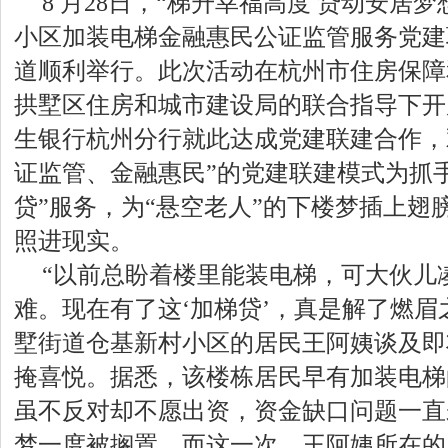
8 月28日，“梯升幸福高度 贷动安居
小区加装电梯金融惠民公证监管服务党建
道顺利举行。此次活动在杭州市住房保障
拱墅区住房和城市建设局的联合指导下开
生银行杭州分行就此达成党建联建合作，
证监管、金融惠民”的党建联建模式为抓
贷”服务，为“悬空老人”的下楼梦插上翅
照进现实。
“以前总盼着楼里能装电梯，可大伙儿
难。现在有了这‘加梯贷’，真是解了燃眉
墅街道仓基新村小区的居民王阿姨谈及即
掩喜悦。据悉，该楼栋居民早有加装电梯
虽不反对却不愿出资，资金缺口问题一直
梦一度被搁置。而这一次，王阿姨所在的