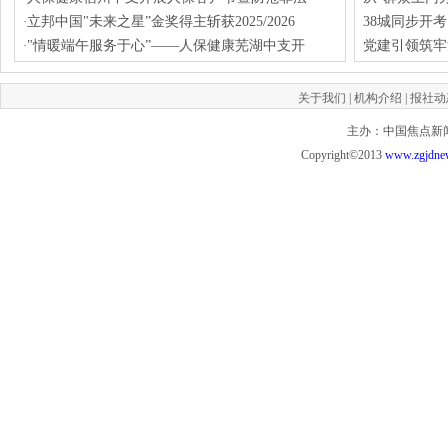
立邦中国"未来之星”金奖得主斩获2025/2026
38城同步开
·
"情暖端午服务于心”——人保健康芜湖中支开
党建引领筑牢
·
关于我们
|
机构介绍
|
报社动
主办：中国焦点新闻网 投
Copyright©2013
www.zgjdne