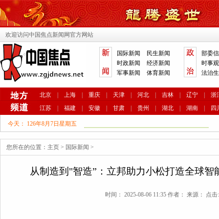
欢迎访问中国焦点新闻网官方网站
国际新闻
民生新闻
部委信
时政新闻
经济新闻
时事观
军事新闻
体育新闻
法治生
北京
|
上海
|
重庆
|
天津
|
河北
|
吉林
|
辽宁
|
浙
江苏
|
福建
|
安徽
|
甘肃
|
贵州
|
湖北
|
湖南
|
四
今天：
126年8月7日星期五
您所在的位置：
主页
>
国际新闻
>
从制造到"智造”：立邦助力小松打造全球智
时间： 2025-08-06 11:35 作者： 来源： 点击: