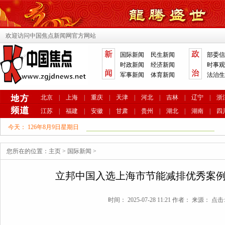
欢迎访问中国焦点新闻网官方网站
国际新闻
民生新闻
部委信
时政新闻
经济新闻
时事观
军事新闻
体育新闻
法治生
北京
|
上海
|
重庆
|
天津
|
河北
|
吉林
|
辽宁
|
浙
江苏
|
福建
|
安徽
|
甘肃
|
贵州
|
湖北
|
湖南
|
四
今天：
126年8月9日星期日
您所在的位置：
主页
>
国际新闻
>
立邦中国入选上海市节能减排优秀案
时间： 2025-07-28 11:21 作者： 来源： 点击: