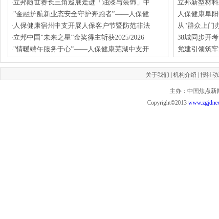
立邦随世赛长三角巡展走进「油漆与装饰」中
立邦新型材料
·
"金融护航新业态安全守护奔跑者”——人保健
人保健康阜阳
·
人保健康宿州中支开展人保客户节暨防范非法
从"群众上门
·
立邦中国"未来之星”金奖得主斩获2025/2026
38城同步开
·
"情暖端午服务于心”——人保健康芜湖中支开
党建引领筑牢
·
关于我们
|
机构介绍
|
报社动
主办：中国焦点新闻网 投
Copyright©2013
www.zgjdne