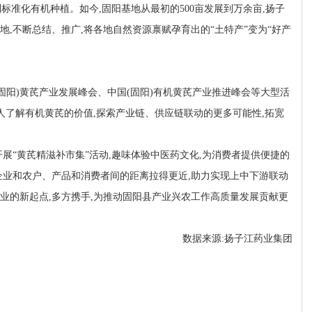
到标准化有机种植。如今,固阳基地从最初的500亩发展到万余亩,扬子
地,不断总结、推广,将各地自然资源禀赋孕育出的“土特产”变为“好产
固阳)黄芪产业发展峰会、中国(固阳)有机黄芪产业推进峰会等大型活
人了解有机黄芪的价值,探索产业链、供应链联动的更多可能性,拓宽
展“黄芪精滋补市集”活动,趣味体验中医药文化,为消费者提供便捷的
企业和农户、产品和消费者间的距离拉得更近,助力实现上中下游联动
业的新起点,多方携手,为推动固阳县产业兴农工作高质量发展贡献更
数据来源:扬子江药业集团