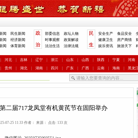
新闻
民生新闻
部委信息
政坛人物
安全生产
食品安全
新闻
经济新闻
时事观察
政策解读
健康卫生
房产商情
新闻
体育新闻
法治生活
法律法规
娱乐资讯
旅游天下
|
河北
|
吉林
|
辽宁
|
浙江
|
山东
|
山西
|
陕西
|
宁夏
|
河南
|
贵州
|
湖北
|
湖南
|
四川
|
广东
|
广西
|
云南
|
海南
|
黑龙
第二届717龙凤堂有机黄芪节在固阳举办
5-07-25 11:33 作者： 来源： 点击: 133 次