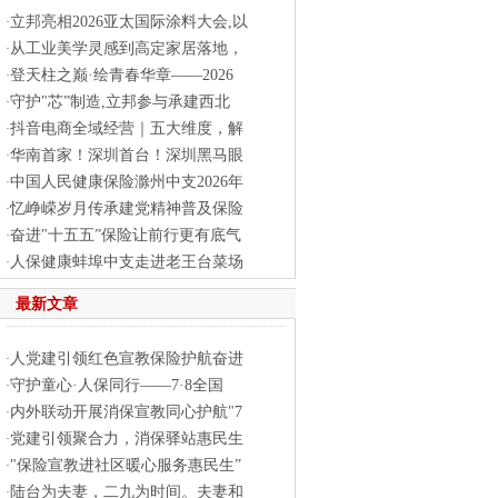
立邦亮相2026亚太国际涂料大会,以
·
从工业美学灵感到高定家居落地，
·
登天柱之巅·绘青春华章——2026
·
守护"芯”制造,立邦参与承建西北
·
抖音电商全域经营｜五大维度，解
·
华南首家！深圳首台！深圳黑马眼
·
中国人民健康保险滁州中支2026年
·
忆峥嵘岁月传承建党精神普及保险
·
奋进"十五五”保险让前行更有底气
·
人保健康蚌埠中支走进老王台菜场
·
最新文章
人党建引领红色宣教保险护航奋进
·
守护童心·人保同行——7·8全国
·
内外联动开展消保宣教同心护航"7
·
党建引领聚合力，消保驿站惠民生
·
"保险宣教进社区暖心服务惠民生”
·
陆台为夫妻，二九为时间。夫妻和
·