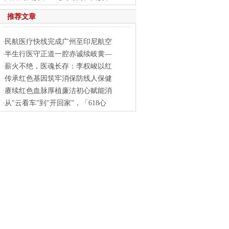
推荐文章
民航医疗快线完成广州至印尼航空
·
半生行医守正道一腔赤诚续岐黄—
·
薪火不绝，医魂长存：李权峻以红
·
传承红色基因筑牢消保防线人保健
·
赓续红色血脉厚植廉洁初心赋能消
·
从"云看车”到"开回家”，「618心
·