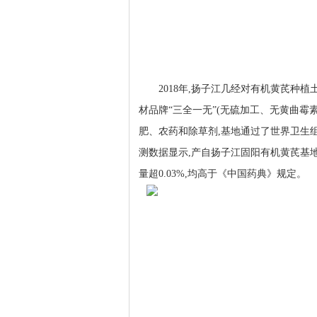
2018年,扬子江几经对有机黄芪种
材品牌“三全一无”(无硫加工、无黄曲霉
肥、农药和除草剂,基地通过了世界卫生组
测数据显示,产自扬子江固阳有机黄芪基地
量超0.03%,均高于《中国药典》规定。