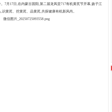
7月17日,在内蒙古固阳,第二届龙凤堂717有机黄芪节开幕,扬子江
头,识黄芪、挖黄芪、品黄芪,共探健康有机新风尚。