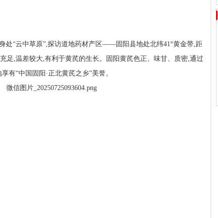
身处“云中草原”,探访道地药材产区——固阳县地处北纬41°黄金带,距
充足,温差较大,有利于黄芪的生长。固阳黄芪色正、味甘、质密,通过
享有“中国固阳·正北黄芪之乡”美誉。