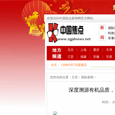
欢迎访问中国焦点新闻网官方网站
国际
时政
军事
北京
|
上海
|
重庆
|
天津
江苏
|
福建
|
安徽
|
甘肃
今天：
126年8月7日星期五
您所在的位置：
主页
>
国际新闻
>
深度溯源有机品质，
时间： 202