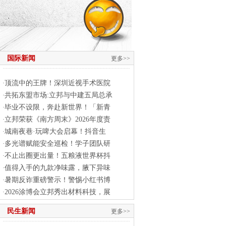
国际新闻
更多>>
顶流中的王牌！深圳近视手术医院
·
共拓东盟市场:立邦与中建五局总承
·
毕业不设限，奔赴新世界！「新青
·
立邦荣获《南方周末》2026年度责
·
城南夜巷·玩啤大会启幕！抖音生
·
多光谱赋能安全巡检！学子团队研
·
不止出圈更出量！五粮液世界杯抖
·
值得入手的九款净味露，腋下异味
·
暑期反诈重磅警示！警惕小红书博
·
2026涂博会立邦秀出材料科技，展
·
民生新闻
更多>>