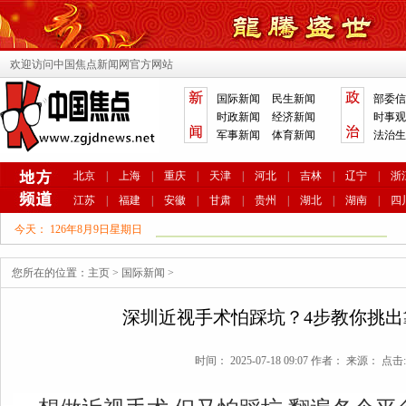
欢迎访问中国焦点新闻网官方网站
国际新闻
民生新闻
部委信
时政新闻
经济新闻
时事观
军事新闻
体育新闻
法治生
北京
|
上海
|
重庆
|
天津
|
河北
|
吉林
|
辽宁
|
浙
江苏
|
福建
|
安徽
|
甘肃
|
贵州
|
湖北
|
湖南
|
四
今天：
126年8月9日星期日
您所在的位置：
主页
>
国际新闻
>
深圳近视手术怕踩坑？4步教你挑出
时间： 2025-07-18 09:07 作者： 来源： 点击: