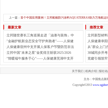
上一篇：
首个中国应用案例！立邦船舶防污涂料AQUATERRAS助力万海航运
下一篇：
立邦中国成功中标中国电建
最新文章
推荐文章
立邦随世赛长三角巡展走进「油漆与装饰」中
立邦新型材料
·
"金融护航新业态安全守护奔跑者”——人保健
人保健康阜阳
·
人保健康宿州中支开展人保客户节暨防范非法
从"群众上门
·
立邦中国"未来之星”金奖得主斩获2025/2026
38城同步开
·
"情暖端午服务于心”——人保健康芜湖中支开
党建引领筑牢
·
关于我们
|
机构介绍
|
报社动
主办：中国焦点新闻网 投
Copyright©2013
www.zgjdne