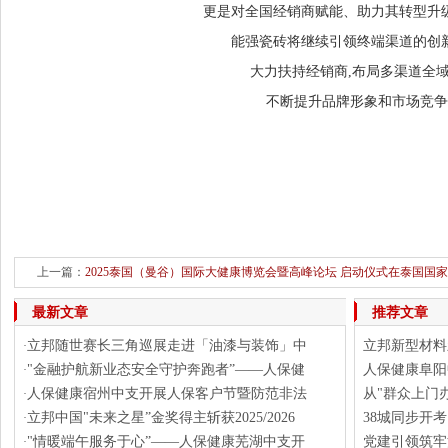
更是对全国经销商赋能、助力其转型升
能强瓷砖将继续引领终端渠道的创
大力扶持经销商,布局多渠道全
不断提升品牌形象和市场竞争
上一篇：
2025泰国（曼谷）国际大健康博览会暨高峰论坛 启动仪式在泰国国
下一篇：
案例分享 | 替大家试过
最新文章
推荐文章
立邦随世赛长三角巡展走进「油漆与装饰」中
立邦新型材料
·
"金融护航新业态安全守护奔跑者”——人保健
人保健康阜阳
·
人保健康宿州中支开展人保客户节暨防范非法
从"群众上门
·
立邦中国"未来之星”金奖得主斩获2025/2026
38城同步开
·
"情暖端午服务于心”——人保健康芜湖中支开
党建引领筑牢
·