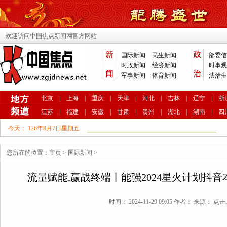
欢迎访问中国焦点新闻网官方网站
国际新闻
民生新闻
部委信
时政新闻
经济新闻
时事观
军事新闻
体育新闻
法治生
北京
|
上海
|
重庆
|
天津
|
河北
|
吉林
|
辽宁
|
浙
江苏
|
福建
|
安徽
|
甘肃
|
贵州
|
湖北
|
湖南
|
四
今天：
126年8月7日星期五
您所在的位置：
主页
>
国际新闻
>
流量赋能,赢战终端丨能强2024星火计划抖
时间： 2024-11-29 09:05 作者： 来源： 点击: