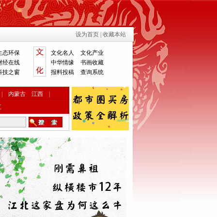
设为首页
|
收藏本站
生态环保
文化名人
文化产业
财经在线
中华情缘
书画收藏
科技之窗
报料投稿
查询系统
|
内蒙古
江西
|
江