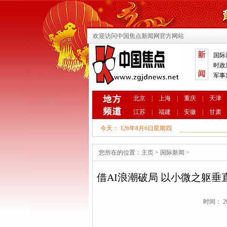
欢迎访问中国焦点新闻网官方网站
国际
时政
军事
北京
|
上海
|
重庆
|
天津
江苏
|
福建
|
安徽
|
甘肃
今天：
126年8月6日星期四
您所在的位置：
主页
>
国际新闻
>
借AI浪潮破局 以小微之躯
时间： 20