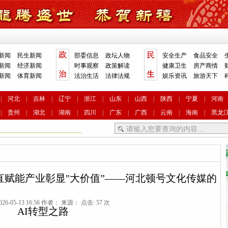
新闻
民生新闻
部委信息
政坛人物
安全生产
食品安全
新闻
经济新闻
时事观察
政策解读
健康卫生
房产商情
新闻
体育新闻
法治生活
法律法规
娱乐资讯
旅游天下
|
河北
|
吉林
|
辽宁
|
浙江
|
山东
|
山西
|
陕西
|
宁夏
|
河南
|
贵州
|
湖北
|
湖南
|
四川
|
广东
|
广西
|
云南
|
海南
|
黑龙
垂直赋能产业彰显"大价值”——河北顿号文化传媒的
26-05-13 16:56 作者： 来源： 点击: 57 次
AI转型之路