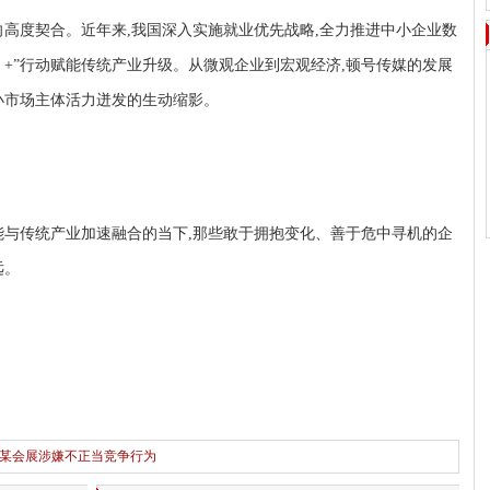
向高度契合。近年来,我国深入实施就业优先战略,全力推进中小企业数
 +”行动赋能传统产业升级
。
从微观企业到宏观经济,顿号传媒的发展
小市场主体活力迸发的生动缩影。
能与传统产业加速融合的当下,那些敢于拥抱变化、善于危中寻机的企
远。
某会展涉嫌不正当竞争行为
下一篇：
立邦携手意大利ICRO意可洛，战略布局高端家具漆市场