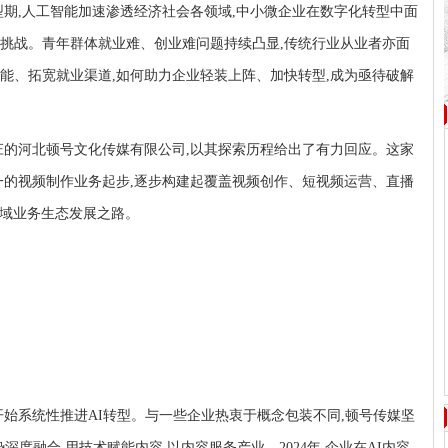
型期,人工智能加速渗透经济社会各领域,中小微企业在数字化转型中面
挑战。青年群体就业难、创业难问题持续凸显,传统行业从业者亦面
能、拓宽就业渠道,如何助力企业轻装上阵、加快转型,成为亟待破解
庄的河北顿号文化传媒有限公司,以其探索历程给出了有力回应。这家
单一的视频制作业务起步,逐步构建起覆盖视频创作、短视频运营、直播
全域业务生态发展之路。
起开始系统性推进AI转型。与一些企业热衷于概念包装不同,顿号传媒坚
势深度融合,用技术赋能内容,
以
内容服务产业。2024年,企业在AI内容