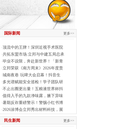
国际新闻
更多>>
顶流中的王牌！深圳近视手术医院
·
共拓东盟市场:立邦与中建五局总承
·
毕业不设限，奔赴新世界！「新青
·
立邦荣获《南方周末》2026年度责
·
城南夜巷·玩啤大会启幕！抖音生
·
多光谱赋能安全巡检！学子团队研
·
不止出圈更出量！五粮液世界杯抖
·
值得入手的九款净味露，腋下异味
·
暑期反诈重磅警示！警惕小红书博
·
2026涂博会立邦秀出材料科技，展
·
民生新闻
更多>>