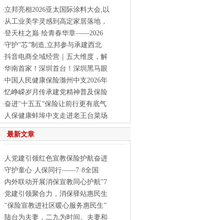
立邦亮相2026亚太国际涂料大会,以
·
从工业美学灵感到高定家居落地，
·
登天柱之巅·绘青春华章——2026
·
守护"芯”制造,立邦参与承建西北
·
抖音电商全域经营｜五大维度，解
·
华南首家！深圳首台！深圳黑马眼
·
中国人民健康保险滁州中支2026年
·
忆峥嵘岁月传承建党精神普及保险
·
奋进"十五五”保险让前行更有底气
·
人保健康蚌埠中支走进老王台菜场
·
最新文章
人党建引领红色宣教保险护航奋进
·
守护童心·人保同行——7·8全国
·
内外联动开展消保宣教同心护航"7
·
党建引领聚合力，消保驿站惠民生
·
"保险宣教进社区暖心服务惠民生”
·
陆台为夫妻，二九为时间。夫妻和
·