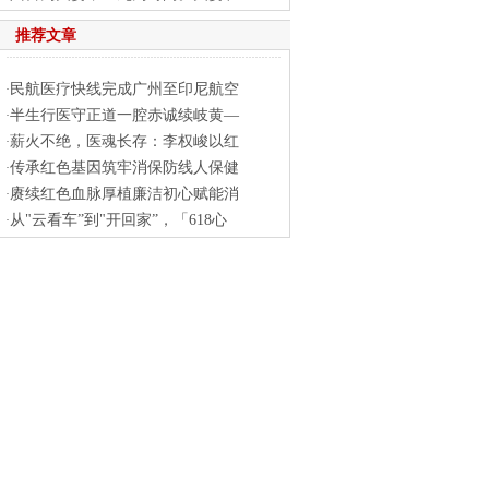
推荐文章
民航医疗快线完成广州至印尼航空
·
半生行医守正道一腔赤诚续岐黄—
·
薪火不绝，医魂长存：李权峻以红
·
传承红色基因筑牢消保防线人保健
·
赓续红色血脉厚植廉洁初心赋能消
·
从"云看车”到"开回家”，「618心
·