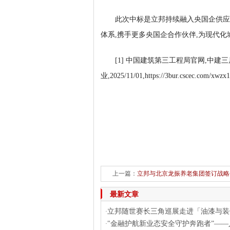
此次中标是立邦持续融入央国企供应
体系,携手更多央国企合作伙伴,为现代
[1] 中国建筑第三工程局官网,中建
业,2025/11/01,https://3bur.cscec.com/xwzx
上一篇：
立邦与北京龙振养老集团签订战略
下一
最新文章
立邦随世赛长三角巡展走进「油漆与装
·
"金融护航新业态安全守护奔跑者”——
·