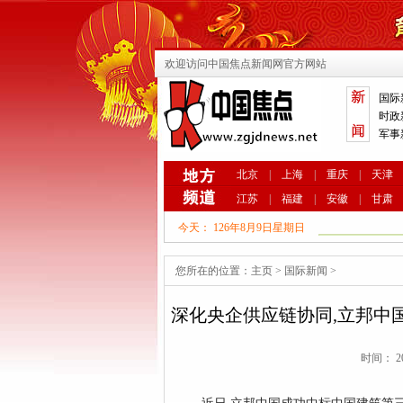
欢迎访问中国焦点新闻网官方网站
国际
时政
军事
北京
|
上海
|
重庆
|
天津
江苏
|
福建
|
安徽
|
甘肃
今天：
126年8月9日星期日
您所在的位置：
主页
>
国际新闻
>
深化央企供应链协同,立邦中
时间： 20