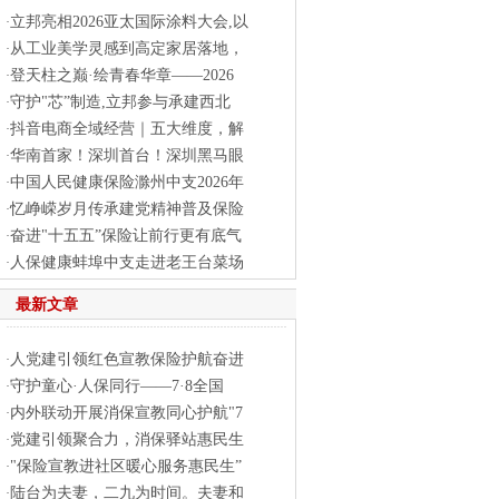
立邦亮相2026亚太国际涂料大会,以
·
从工业美学灵感到高定家居落地，
·
登天柱之巅·绘青春华章——2026
·
守护"芯”制造,立邦参与承建西北
·
抖音电商全域经营｜五大维度，解
·
华南首家！深圳首台！深圳黑马眼
·
中国人民健康保险滁州中支2026年
·
忆峥嵘岁月传承建党精神普及保险
·
奋进"十五五”保险让前行更有底气
·
人保健康蚌埠中支走进老王台菜场
·
最新文章
人党建引领红色宣教保险护航奋进
·
守护童心·人保同行——7·8全国
·
内外联动开展消保宣教同心护航"7
·
党建引领聚合力，消保驿站惠民生
·
"保险宣教进社区暖心服务惠民生”
·
陆台为夫妻，二九为时间。夫妻和
·