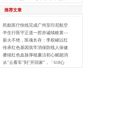
推荐文章
民航医疗快线完成广州至印尼航空
·
半生行医守正道一腔赤诚续岐黄—
·
薪火不绝，医魂长存：李权峻以红
·
传承红色基因筑牢消保防线人保健
·
赓续红色血脉厚植廉洁初心赋能消
·
从"云看车”到"开回家”，「618心
·