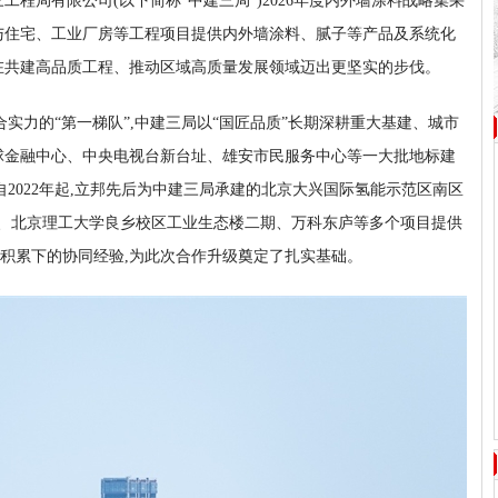
工程局有限公司(以下简称“中建三局”)2026年度内外墙涂料战略集采
与住宅、工业厂房等工程项目提供内外墙涂料、腻子等产品及系统化
在共建高品质工程、推动区域高质量发展领域迈出更坚实的步伐。
合实力的“第一梯队”,中建三局以“国匠品质”长期深耕重大基建、城市
球金融中心、中央电视台新台址、雄安市民服务中心等一大批地标建
。自2022年起,立邦先后为中建三局承建的北京大兴国际氢能示范区南区
园、北京理工大学良乡校区工业生态楼二期、万科东庐等多个项目提供
积累下的协同经验,为此次合作升级奠定了扎实基础。