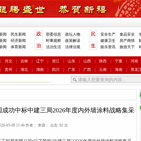
新闻
民生新闻
部委信息
政坛人物
安全生产
食品安全
新闻
经济新闻
时事观察
政策解读
健康卫生
房产商情
新闻
体育新闻
法治生活
法律法规
娱乐资讯
旅游天下
|
河北
|
吉林
|
辽宁
|
浙江
|
山东
|
山西
|
陕西
|
宁夏
|
河南
|
贵州
|
湖北
|
湖南
|
四川
|
广东
|
广西
|
云南
|
海南
|
黑龙
国成功中标中建三局2026年度内外墙涂料战略集采
26-05-08 11:46 作者： 来源： 点击: 92 次