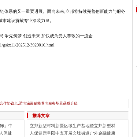
链体系的又一重要进展。面向未来,立邦将持续完善创新能力与服务
化城市建设贡献专业涂装力量。
三局:争先筑梦 创造未来 加快成为受人尊敬的一流企
11/gskx11/202512/3920016.html
合作协议,以适老涂装赋能养老服务场景品质升级
篇：
遭法士特指控抄袭，三年砸2.45亿研发：绿控传动5月13日创业板IPO上会
推荐文章
饰」中
立邦新型材料新疆区域生产基地暨立邦新型材
人保健
人保健康阜阳中支开展文峰街道户外金融健康