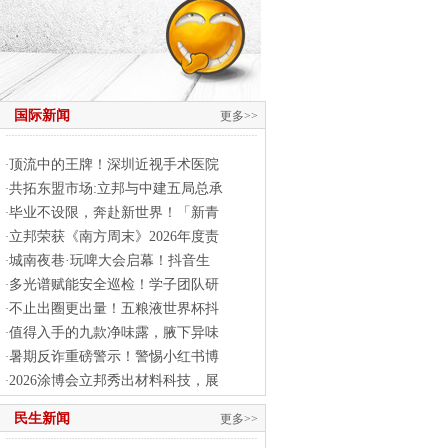
国际新闻
更多>>
顶流中的王牌！深圳近视手术医院
·
共拓东盟市场:立邦与中建五局总承
·
毕业不设限，奔赴新世界！「新青
·
立邦荣获《南方周末》2026年度责
·
城南夜巷·玩啤大会启幕！抖音生
·
多光谱赋能安全巡检！学子团队研
·
不止出圈更出量！五粮液世界杯抖
·
值得入手的九款净味露，腋下异味
·
暑期反诈重磅警示！警惕小红书博
·
2026涂博会立邦秀出材料科技，展
·
民生新闻
更多>>