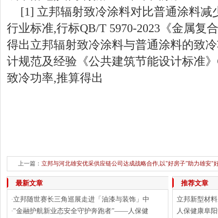
[1] 立邦辐射致冷涂料对比普通涂料减
行业标准,行标QB/T 5970-2023《金
得出立邦辐射致冷涂料与普通涂料的致冷
计规范及经验《公共建筑节能设计标准》GB 5
致冷功率,推算得出
上一篇：
立邦与河北雄安优采供应链公司达成战略合作,以"好房子”助力雄安"
下一篇：
守护银龄，情暖巴蜀
最新文章
推荐文章
立邦随世赛长三角巡展走进「油漆与装饰」中
立邦新型材料
·
"金融护航新业态安全守护奔跑者”——人保健
人保健康阜阳
·