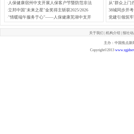
人保健康宿州中支开展人保客户节暨防范非法
从"群众上门
·
立邦中国"未来之星”金奖得主斩获2025/2026
38城同步开
·
"情暖端午服务于心”——人保健康芜湖中支开
党建引领筑牢
·
关于我们
|
机构介绍
|
报社动
主办：中国焦点新闻网 投
Copyright©2013
www.zgjdne