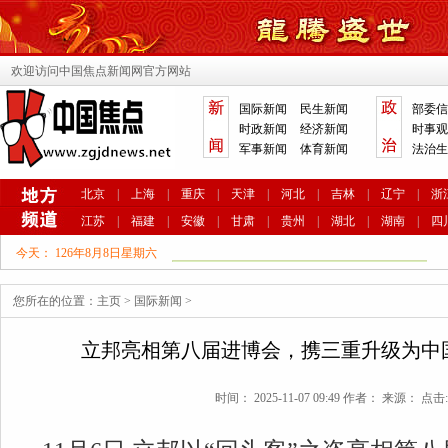
欢迎访问中国焦点新闻网官方网站
国际新闻
民生新闻
部委信
时政新闻
经济新闻
时事观
军事新闻
体育新闻
法治生
北京
|
上海
|
重庆
|
天津
|
河北
|
吉林
|
辽宁
|
浙
江苏
|
福建
|
安徽
|
甘肃
|
贵州
|
湖北
|
湖南
|
四
今天：
126年8月8日星期六
您所在的位置：
主页
>
国际新闻
>
立邦亮相第八届进博会，携三重升级为中国
时间： 2025-11-07 09:49 作者： 来源： 点击: